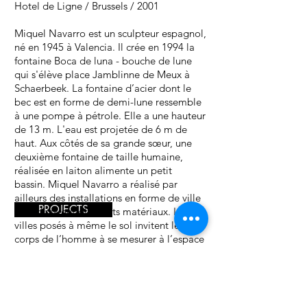
Hotel de Ligne / Brussels / 2001
Miquel Navarro est un sculpteur espagnol,
né en 1945 à Valencia. Il crée en 1994 la
fontaine Boca de luna - bouche de lune
qui s'élève place Jamblinne de Meux à
Schaerbeek.
La fontaine d’acier dont le
bec est en forme de demi-lune ressemble
à une pompe à pétrole. Elle a une hauteur
de 13 m. L'eau est projetée de 6 m de
haut. Aux côtés de sa grande sœur, une
deuxième fontaine de taille humaine,
réalisée en laiton alimente un petit
bassin.
Miquel Navarro a réalisé par
ailleurs des installations en forme de ville
PROJECTS
qui utilisaient différents matériaux. Les
villes posés à même le sol invitent le
corps de l’homme à se mesurer à l’espace
urbain. La ville et l'homme sont des
données essentielles dans le travail de
Miquel Navarro.