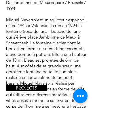
De Jamblinne de Meux square / Brussels /
1994
Miquel Navarro est un sculpteur espagnol,
né en 1945 à Valencia. Il crée en 1994 la
fontaine Boca de luna - bouche de lune
qui s'élève place Jamblinne de Meux à
Schaerbeek.
La fontaine d’acier dont le
bec est en forme de demi-lune ressemble
à une pompe à pétrole. Elle a une hauteur
de 13 m. L'eau est projetée de 6 m de
haut. Aux côtés de sa grande sœur, une
deuxième fontaine de taille humaine,
réalisée en laiton alimente un petit
bassin.
Miquel Navarro a réalisé par
PROJECTS
ailleurs des installations en forme de ville
qui utilisaient différents matériaux. Les
villes posés à même le sol invitent le
corps de l’homme à se mesurer à l’espace
urbain. La ville et l'homme sont des
données essentielles dans le travail de
Miquel Navarro.