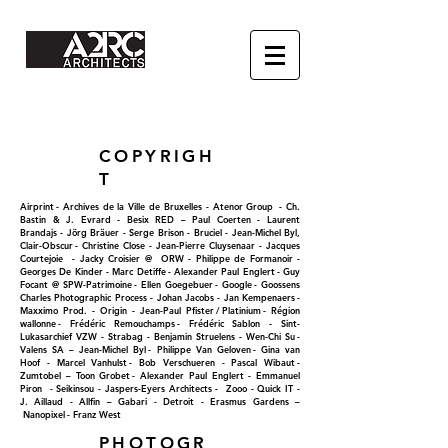
COPYRIGH
T
Airprint - Archives de la Ville de Bruxelles - Atenor Group - Ch.
Bastin & J. Evrard - Besix RED – Paul Coerten - Laurent
Brandajs - Jörg Bräuer - Serge Brison - Bruciel - Jean-Michel Byl,
Clair-Obscur - Christine Close - Jean-Pierre Cluysenaar - Jacques
Courtejoie - Jacky Croisier @ ORW - Philippe de Formanoir -
Georges De Kinder - Marc Detiffe - Alexander Paul Englert - Guy
Focant @ SPW-Patrimoine - Ellen Goegebuer - Google - Goossens
Charles Photographic Process - Johan Jacobs - Jan Kempenaers -
Maxximo Prod. - Origin - Jean-Paul Pfister / Platinium - Région
wallonne - Frédéric Remouchamps - Frédéric Sablon - Sint-
Lukasarchief VZW - Strabag - Benjamin Struelens - Wen-Chi Su -
Valens SA – Jean-Michel Byl - Philippe Van Geloven - Gina van
Hoof - Marcel Vanhulst - Bob Verschueren - Pascal Wibaut -
Zumtobel – Toon Grobet - Alexander Paul Englert - Emmanuel
Piron - Seikinsou - Jaspers-Eyers Architects - Zooo - Quick IT -
J. Aillaud - Allfin – Gabari - Detroit - Erasmus Gardens –
Nanopixel - Franz West
PHOTOGR