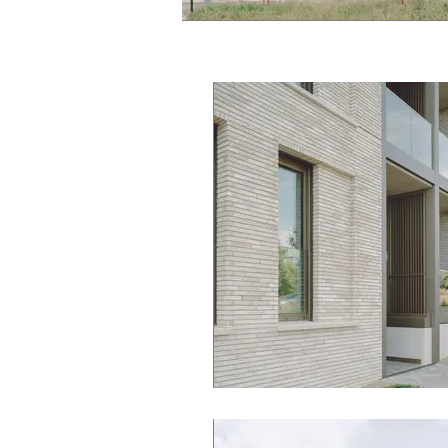
mamer © J. Piret
mamer © J. Piret