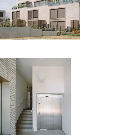
mamer © J. Piret