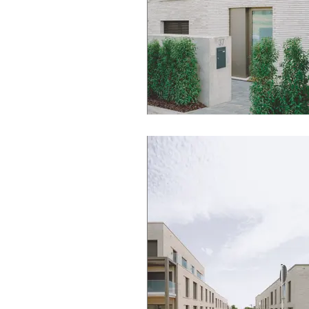
mamer © J. Piret