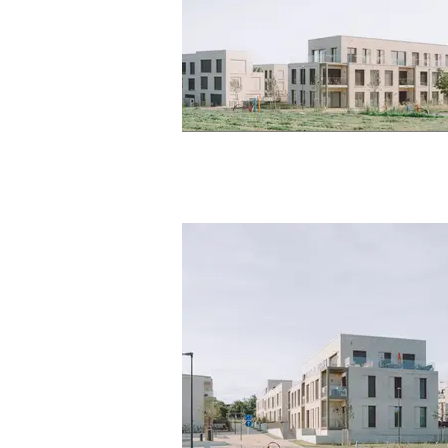
mamer © J. Piret