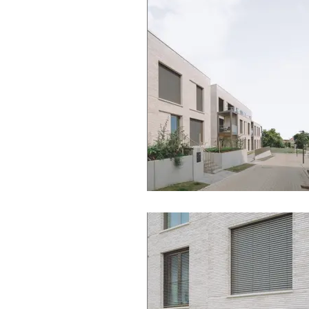
mamer © J. Piret