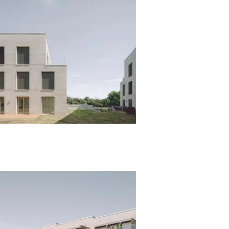
mamer © J. Piret