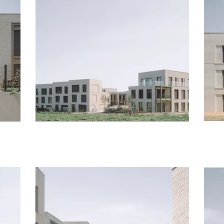
mamer © J. Piret