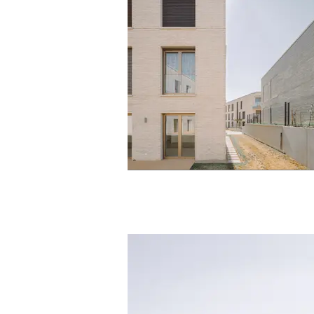
mamer © J. Piret