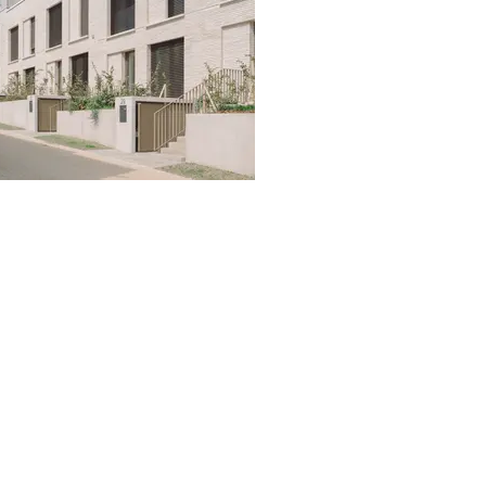
mamer © J. Piret