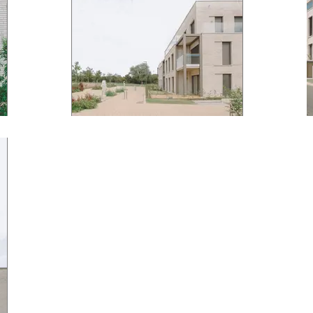
mamer © J. Piret