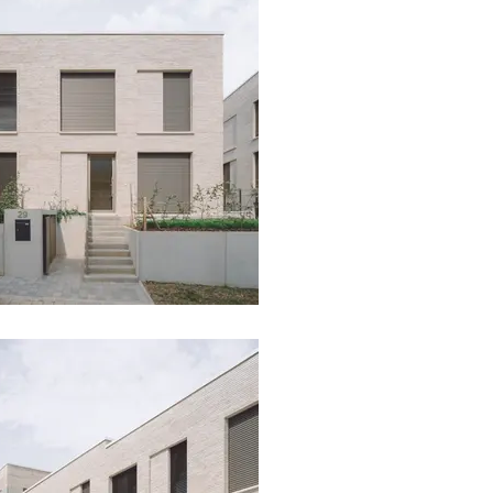
mamer © J. Piret