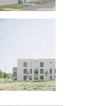
mamer © J. Piret
mamer © J. Piret