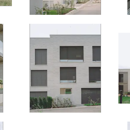
mamer © J. Piret
mamer © J. Piret