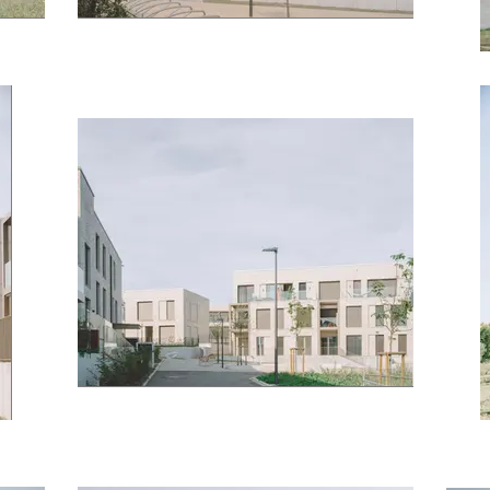
mamer © J. Piret
mamer © J. Piret