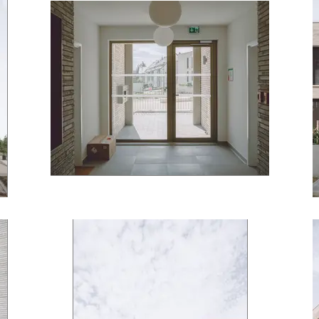
mamer © J. Piret