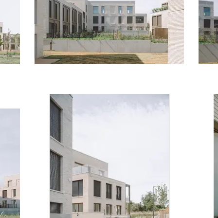
mamer © J. Piret