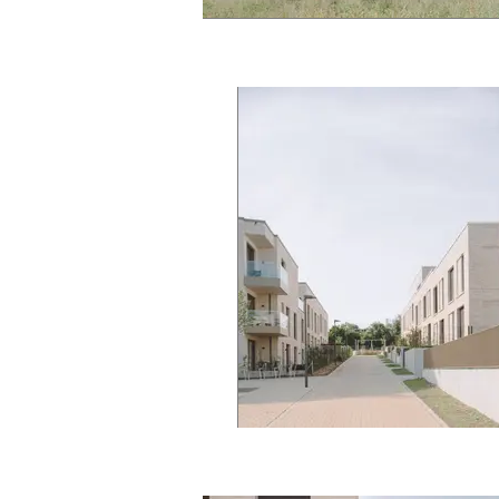
mamer © J. Piret