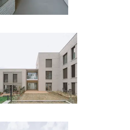
mamer © J. Piret
mamer © J. Piret